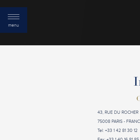
menu
I
C
43, RUE DU ROCHER
75008 PARIS - FRAN
Tel: +33 1 42 81 30 12
Fax: +33 1 40 16 81 85