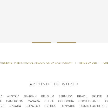
ÔTISSEURS - INTERNATIONAL ASSOCIATION OF GASTRONOMY
|
TERMS OF USE
|
CRE
AROUND THE WORLD
IA
AUSTRIA
BAHRAIN
BELGIUM
BERMUDA
BRAZIL
BRUNEI
A
CAMEROON
CANADA
CHINA
COLOMBIA
COOK ISLANDS
C
IRE
CROATIA
CURACAO
CYPRUS
DENMARK
DOMINICAN REPUBL