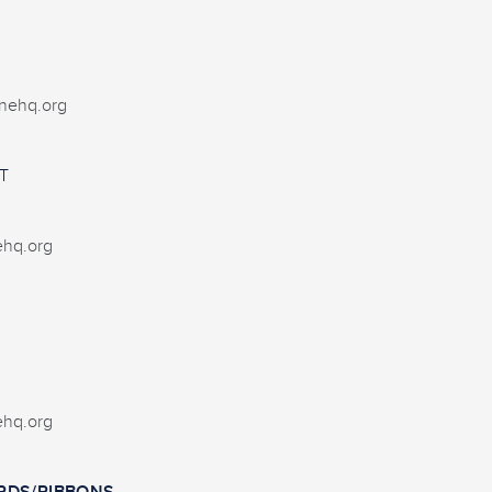
N
nehq.org
T
ehq.org
ehq.org