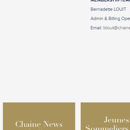
MEMBERSHIP/CA
Bernadette LOUIT
Admin & Billing Ope
Email:
blouit@chain
Jeunes
Jeunes
Chaine News
Chaine News
Sommeliers
Sommeliers