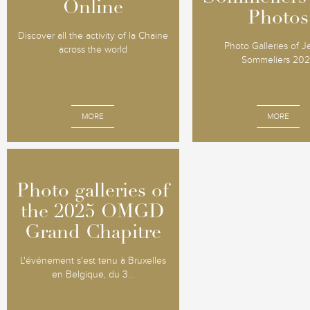
Online
Online
Photos
Photos
Discover all the activity of la Chaine
Photo Galleries of 
across the world
Sommeliers 20
MORE
MORE
Photo galleries of
Photo galleries of
the 2025 OMGD
the 2025 OMGD
Grand Chapitre
Grand Chapitre
L'événement s'est tenu à Bruxelles
en Belgique, du 3...