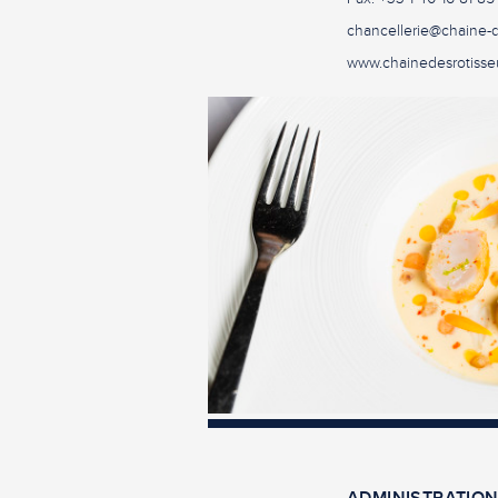
chancellerie@chaine-d
www.chainedesrotisse