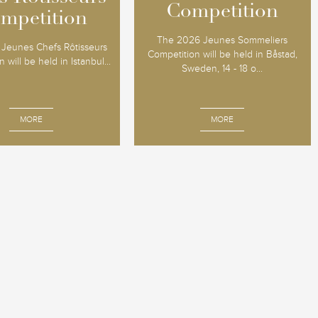
Competition
Competition
mpetition
mpetition
The 2026 Jeunes Sommeliers
Jeunes Chefs Rôtisseurs
Competition will be held in Båstad,
 will be held in Istanbul...
Sweden, 14 - 18 o...
MORE
MORE